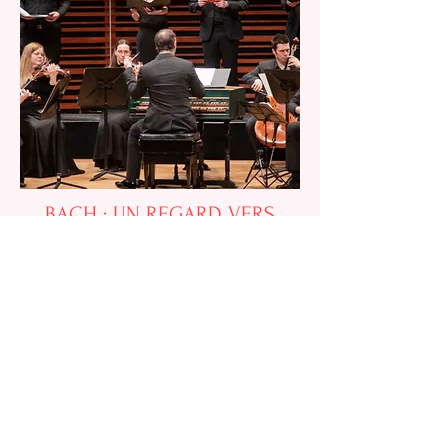
BACH : UN REGARD VERS
NOUS
Les Violons du Roy - février 2020
“Dans la cantate BWV 159, la soprano
Odéi Bilodeau, membre de la
Chapelle de Québec, a chanté avec
finesse et solidité le cantus firmus
greffé à l’air d’alto “​