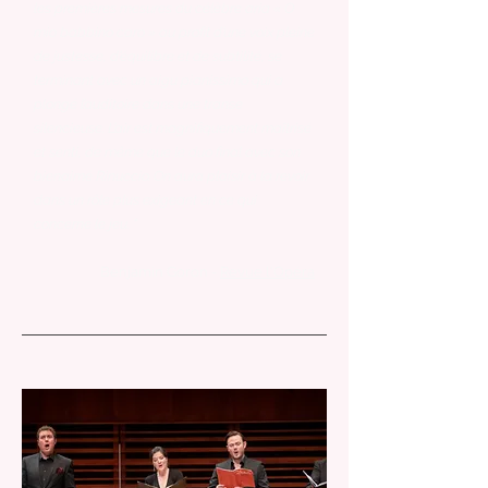
les premières mesures du célèbre aria « O
mio babbino caro » au profit d’une voix pleine
de justesse, d’équilibre et de subtilité, se
terminant avec un aigu pianissimo qui a
plongé l’auditoire dans une transe
silencieuse. L’air est magnifiquement maîtrisé
et senti, de même que le duo final avec son
bienaimé Rinuccio. On aura plaisir à la revoir
dans un rôle plus exigeant en ce qui
concerne le jeu. "
Benjamin Goron -
Revue l'Opéra