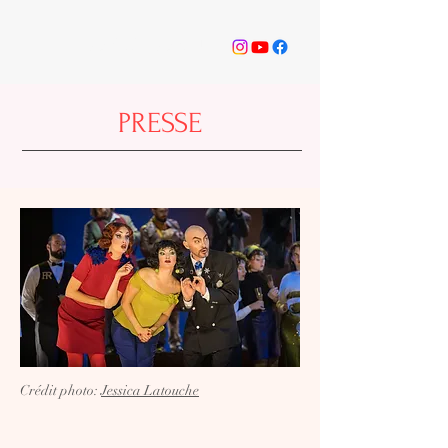
ODÉI BILODEAU
PRESSE
Crédit photo:
Jessica Latouche