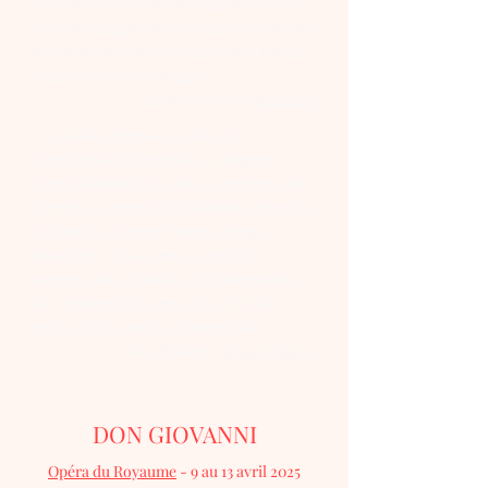
​"Odéi Bilodeau et Geoffroy Salvas, dans les
rôles de Frasquita et du Dancaïre, ont été des
éléments très forts de la distribution, tant sur
le plan vocal que scénique. "
Justin Bernard -
Ma Scena
​" De solides chanteurs québécois
complétaient la distribution : soulignons
particulièrement [...] les deux compagnes de
Carmen, la soprano Odéi Bilodeau (Frasquita)
et la mezzo-soprano Florence Bourget
(Mercédès). Nous avons eu droit à de
remarquables quintettes de bohémiennes et
de contrebandiers, ainsi qu’à un trio des
cartes à la fois badin et dramatique. "
Irène Brisson -
Revue l'Opéra
DON GIOVANNI
Opéra du Royaume
- 9 au 13 avril 2025