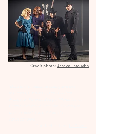
Crédit photo:
Jessica Latouche
​"Dans la distribution se distinguent très
nettement, par ailleurs, Odéi Bilodeau
(Frasquita), Florence Bourget (Mercédès) et
Geoffroy Salvas (Le Dancaïre). On imagine
donc la réussite du quintette des
contrebandiers "
Christophe Huss -
Le Devoir