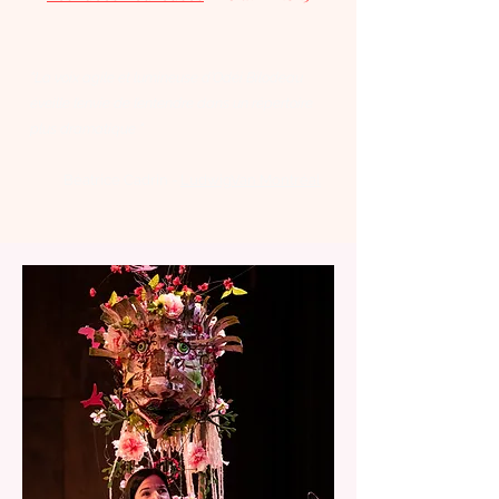
"La voix agile et lumineuse d’Odéi Bilodeau
éveille l’envie de l’entendre dans un répertoire
plus dramatique "
Béatrice Cadrin -
LudwigVan Montréal