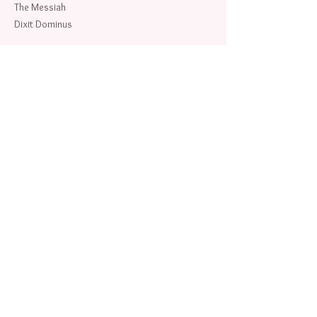
The Messiah
Dixit Dominus
HAYDN
Theresienmesse
Paukenmesse
MONTEVERDI
Lamento della ninfa
Si dolce è’l tormento
Confitebor tibi, Domine
MOZART
Exultate Jubilate
Requiem
Grande messe en do min (sop 1)
Vesperae solennes de confessore
ORFF